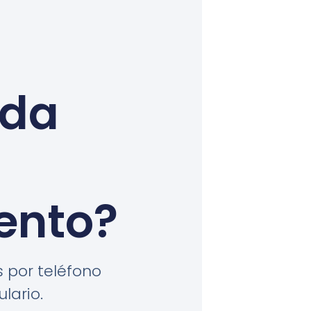
uda
ento?
 por teléfono
lario.