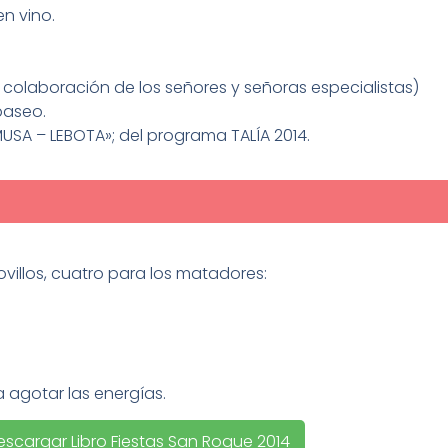
n vino.
 colaboración de los señores y señoras especialistas)
paseo.
USA – LEBOTA»; del programa TALÍA 2014.
ovillos, cuatro para los matadores:
a agotar las energías.
escargar Libro Fiestas San Roque 2014