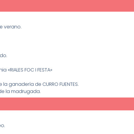
e verano.
do.
nia «RIALES FOC I FESTA»
de la ganadería de CURRO FUENTES.
 de la madrugada.
eo.