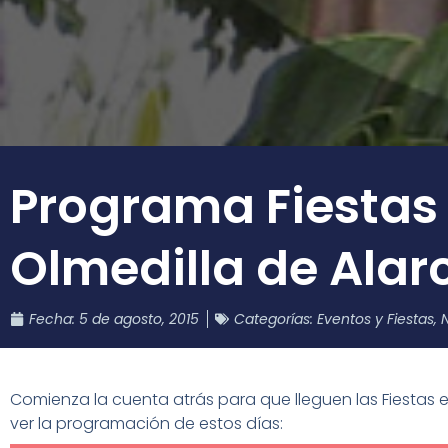
Programa Fiestas
Olmedilla de Alar
Fecha:
5 de agosto, 2015
Categorías:
Eventos y Fiestas
,
N
Comienza la cuenta atrás para que lleguen las Fiestas 
ver la programación de estos días: