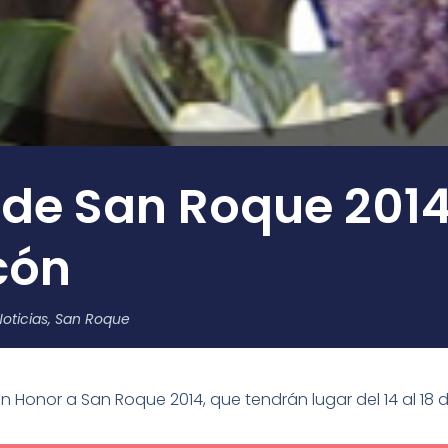
 de San Roque 2014
cón
oticias
,
San Roque
en Honor a San Roque 2014, que tendrán lugar del 14 al 18